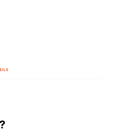
T
EILS
s?