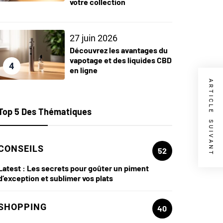
votre collection
27 juin 2026
Découvrez les avantages du
vapotage et des liquides CBD
4
en ligne
ARTICLE SUIVANT
Top 5 Des Thématiques
CONSEILS
52
Latest :
Les secrets pour goûter un piment
d’exception et sublimer vos plats
SHOPPING
40