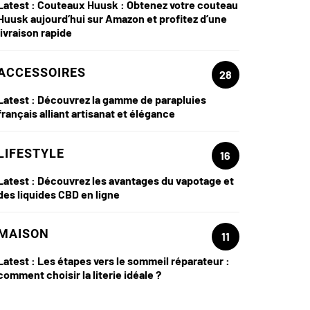
Latest :
Couteaux Huusk : Obtenez votre couteau
Huusk aujourd’hui sur Amazon et profitez d’une
livraison rapide
ACCESSOIRES
28
Latest :
Découvrez la gamme de parapluies
français alliant artisanat et élégance
LIFESTYLE
16
Latest :
Découvrez les avantages du vapotage et
des liquides CBD en ligne
MAISON
11
Latest :
Les étapes vers le sommeil réparateur :
comment choisir la literie idéale ?