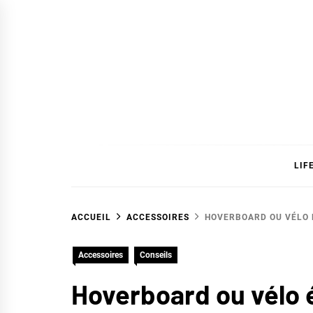
Skip
to
content
SAVC
LIF
ACCUEIL
ACCESSOIRES
HOVERBOARD OU VÉLO 
Accessoires
Conseils
Hoverboard ou vélo é