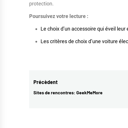
protection.
Poursuivez votre lecture :
Le choix d’un accessoire qui éveil leur e
Les critères de choix d’une voiture éle
Navigation
Précèdent
de
Sites de rencontres: GeekMeMore
Previous
l’article
post: