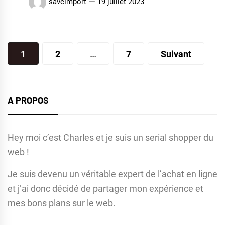
savcimport
19 juillet 2023
Pagination
1
2
…
7
Suivant
des
publications
A PROPOS
Hey moi c’est Charles et je suis un serial shopper du
web !
Je suis devenu un véritable expert de l’achat en ligne
et j’ai donc décidé de partager mon expérience et
mes bons plans sur le web.