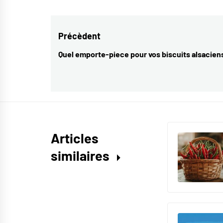
Navigation
Précèdent
de
Quel emporte-piece pour vos biscuits alsacien
Previous
l’article
post:
Articles
similaires