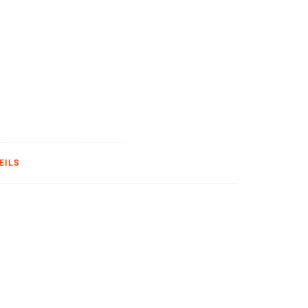
T
EILS