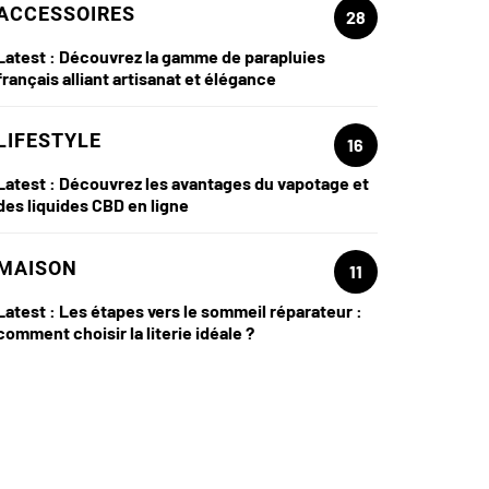
ACCESSOIRES
28
Latest :
Découvrez la gamme de parapluies
français alliant artisanat et élégance
LIFESTYLE
16
Latest :
Découvrez les avantages du vapotage et
des liquides CBD en ligne
MAISON
11
Latest :
Les étapes vers le sommeil réparateur :
comment choisir la literie idéale ?