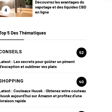
Découvrez les avantages du
vapotage et des liquides CBD
4
en ligne
Top 5 Des Thématiques
CONSEILS
52
Latest :
Les secrets pour goûter un piment
d’exception et sublimer vos plats
SHOPPING
40
Latest :
Couteaux Huusk : Obtenez votre couteau
Huusk aujourd’hui sur Amazon et profitez d’une
livraison rapide