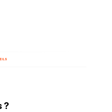
T
EILS
s ?