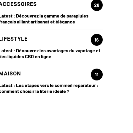
ACCESSOIRES
28
Latest :
Découvrez la gamme de parapluies
français alliant artisanat et élégance
LIFESTYLE
16
Latest :
Découvrez les avantages du vapotage et
des liquides CBD en ligne
MAISON
11
Latest :
Les étapes vers le sommeil réparateur :
comment choisir la literie idéale ?