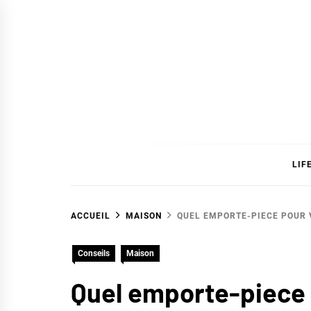
Skip
to
content
SAVC
LIF
ACCUEIL
MAISON
QUEL EMPORTE-PIECE POUR V
Conseils
Maison
Quel emporte-piece p