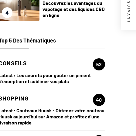
ARTICLE SUIVANT
Découvrez les avantages du
vapotage et des liquides CBD
4
en ligne
Top 5 Des Thématiques
CONSEILS
52
Latest :
Les secrets pour goûter un piment
d’exception et sublimer vos plats
SHOPPING
40
Latest :
Couteaux Huusk : Obtenez votre couteau
Huusk aujourd’hui sur Amazon et profitez d’une
livraison rapide