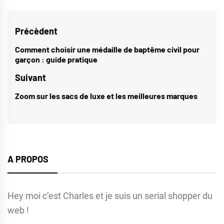
Navigation
Précèdent
de
Comment choisir une médaille de baptême civil pour
Previous
garçon : guide pratique
l’article
post:
Suivant
Zoom sur les sacs de luxe et les meilleures marques
Next
post:
A PROPOS
Hey moi c’est Charles et je suis un serial shopper du
web !