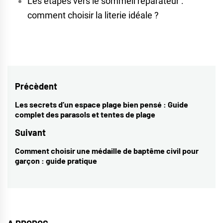
Les étapes vers le sommeil réparateur :
comment choisir la literie idéale ?
Navigation
Précèdent
de
Les secrets d’un espace plage bien pensé : Guide
Previous
complet des parasols et tentes de plage
l’article
post:
Suivant
Comment choisir une médaille de baptême civil pour
Next
garçon : guide pratique
post: