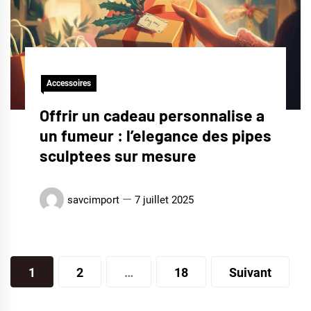
Accessoires
Offrir un cadeau personnalise a
un fumeur : l’elegance des pipes
sculptees sur mesure
savcimport
7 juillet 2025
Pagination
1
2
…
18
Suivant
des