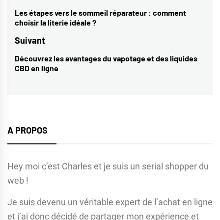
de
Les étapes vers le sommeil réparateur : comment
Previous
choisir la literie idéale ?
l’article
post:
Suivant
Découvrez les avantages du vapotage et des liquides
Next
CBD en ligne
post:
A PROPOS
Hey moi c’est Charles et je suis un serial shopper du
web !
Je suis devenu un véritable expert de l’achat en ligne
et j’ai donc décidé de partager mon expérience et