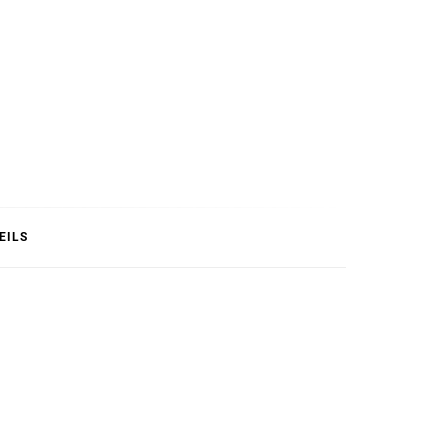
T
EILS