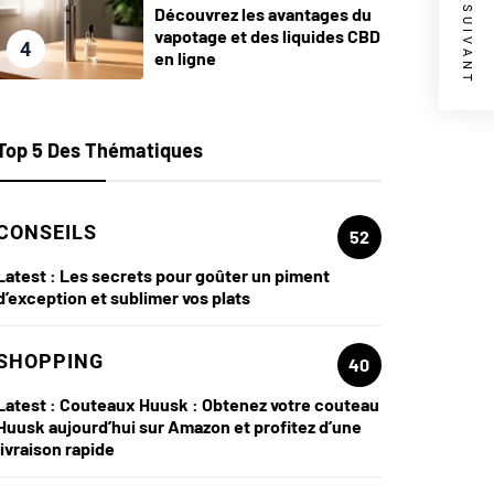
ARTICLE SUIVANT
Découvrez les avantages du
vapotage et des liquides CBD
4
en ligne
Top 5 Des Thématiques
CONSEILS
52
Latest :
Les secrets pour goûter un piment
d’exception et sublimer vos plats
SHOPPING
40
Latest :
Couteaux Huusk : Obtenez votre couteau
Huusk aujourd’hui sur Amazon et profitez d’une
livraison rapide