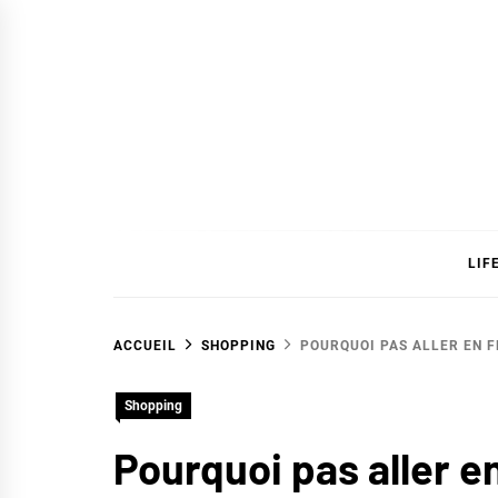
Skip
to
content
SAVC
LIF
ACCUEIL
SHOPPING
POURQUOI PAS ALLER EN F
Shopping
Pourquoi pas aller en