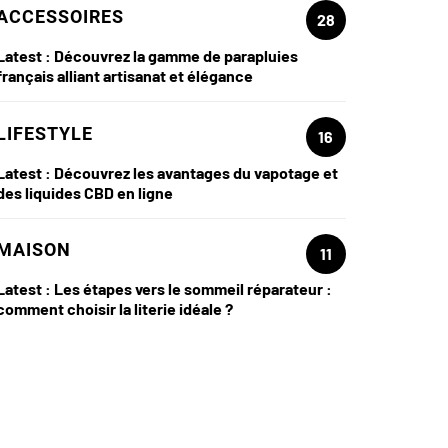
ACCESSOIRES
28
Latest :
Découvrez la gamme de parapluies
français alliant artisanat et élégance
LIFESTYLE
16
Latest :
Découvrez les avantages du vapotage et
des liquides CBD en ligne
MAISON
11
Latest :
Les étapes vers le sommeil réparateur :
comment choisir la literie idéale ?