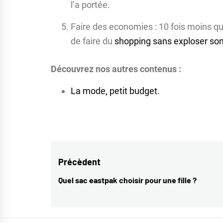
l’a portée.
Faire des economies : 10 fois moins qu’
de faire du
shopping sans exploser so
Découvrez nos autres contenus :
La mode, petit budget.
Navigation
Précèdent
de
Quel sac eastpak choisir pour une fille ?
Previous
l’article
post: