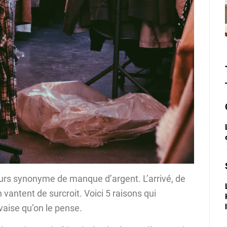
jours synonyme de manque d’argent. L’arrivé, de
 vantent de surcroit. Voici 5 raisons qui
vaise qu’on le pense.