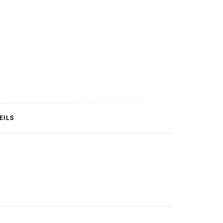
T
EILS