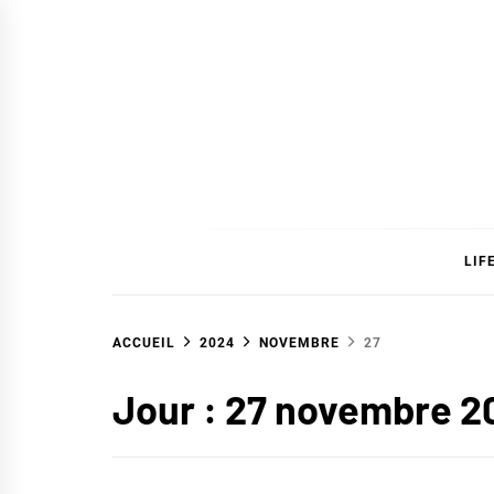
Skip
to
content
SAVC
LIF
ACCUEIL
2024
NOVEMBRE
27
Jour :
27 novembre 2