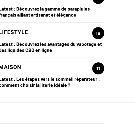
Latest :
Découvrez la gamme de parapluies
français alliant artisanat et élégance
LIFESTYLE
16
Latest :
Découvrez les avantages du vapotage et
des liquides CBD en ligne
MAISON
11
Latest :
Les étapes vers le sommeil réparateur :
comment choisir la literie idéale ?