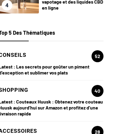
vapotage et des liquides CBD
4
en ligne
Top 5 Des Thématiques
CONSEILS
52
Latest :
Les secrets pour goûter un piment
d’exception et sublimer vos plats
SHOPPING
40
Latest :
Couteaux Huusk : Obtenez votre couteau
Huusk aujourd’hui sur Amazon et profitez d’une
livraison rapide
ACCESSOIRES
28