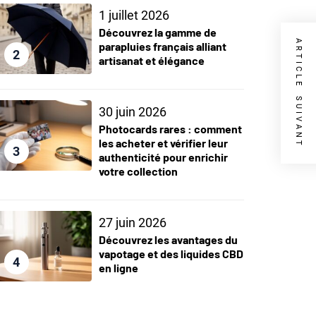
1 juillet 2026
Découvrez la gamme de
ARTICLE SUIVANT
parapluies français alliant
2
artisanat et élégance
30 juin 2026
Photocards rares : comment
les acheter et vérifier leur
3
authenticité pour enrichir
votre collection
27 juin 2026
Découvrez les avantages du
vapotage et des liquides CBD
4
en ligne