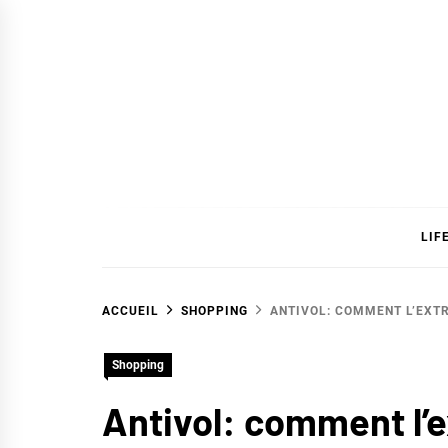
Skip
to
content
SAVC
LIF
ACCUEIL
SHOPPING
ANTIVOL: COMMENT L’EXT
Shopping
Antivol: comment l’e