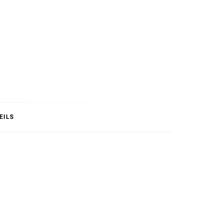
T
EILS