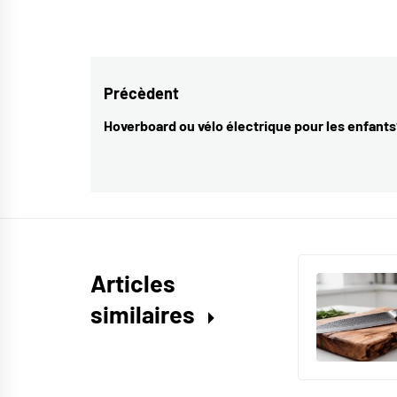
Navigation
Précèdent
de
Hoverboard ou vélo électrique pour les enfants
Previous
l’article
post:
Articles
similaires