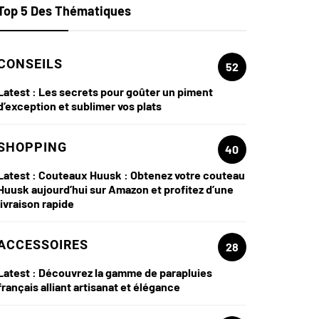
Top 5 Des Thématiques
CONSEILS
52
Latest :
Les secrets pour goûter un piment
d’exception et sublimer vos plats
SHOPPING
40
Latest :
Couteaux Huusk : Obtenez votre couteau
Huusk aujourd’hui sur Amazon et profitez d’une
livraison rapide
ACCESSOIRES
28
Latest :
Découvrez la gamme de parapluies
français alliant artisanat et élégance