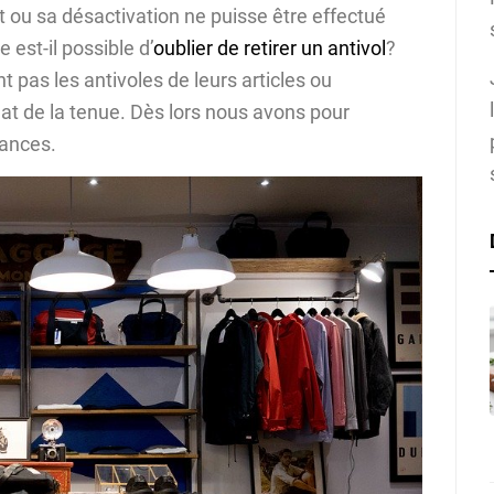
ait ou sa désactivation ne puisse être effectué
 est-il possible d’
oublier de retirer un antivol
?
 pas les antivoles de leurs articles ou
at de la tenue. Dès lors nous avons pour
nances.