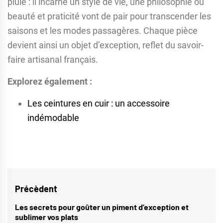
pluie : il incarne un style de vie, une philosophie où
beauté et praticité vont de pair pour transcender les
saisons et les modes passagères. Chaque pièce
devient ainsi un objet d’exception, reflet du savoir-
faire artisanal français.
Explorez également :
Les ceintures en cuir : un accessoire
indémodable
Navigation
Précèdent
de
Les secrets pour goûter un piment d’exception et
Previous
sublimer vos plats