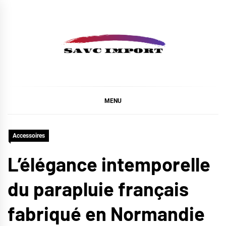
Skip
to
content
SAVC IMPORT
MENU
Accessoires
L’élégance intemporelle
du parapluie français
fabriqué en Normandie