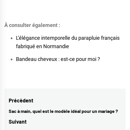
À consulter également :
L’élégance intemporelle du parapluie français
fabriqué en Normandie
Bandeau cheveux : est-ce pour moi ?
Navigation
Précèdent
de
Sac à main, quel est le modèle idéal pour un mariage ?
Previous
l’article
post:
Suivant