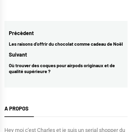
Navigation
Précèdent
de
Les raisons d’offrir du chocolat comme cadeau de Noël
Previous
l’article
post:
Suivant
Où trouver des coques pour airpods originaux et de
Next
qualité supérieure ?
post:
A PROPOS
Hey moi c’est Charles et je suis un serial shopper du