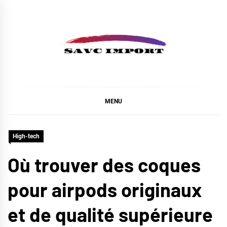
Skip
to
content
SAVC IMPORT
MENU
High-tech
Où trouver des coques
pour airpods originaux
et de qualité supérieure