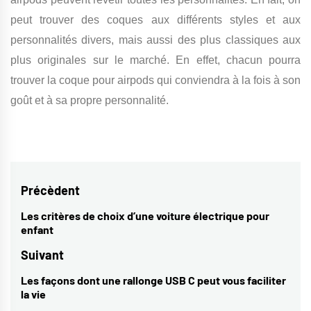
peut trouver des coques aux différents styles et aux
personnalités divers, mais aussi
des plus classiques aux
plus originales sur le marché. En effet, chacun pourra
trouver la coque pour airpods qui conviendra à la fois à son
goût et à sa propre personnalité.
Navigation
Précèdent
de
Les critères de choix d’une voiture électrique pour
Previous
enfant
l’article
post:
Suivant
Les façons dont une rallonge USB C peut vous faciliter
Next
la vie
post: