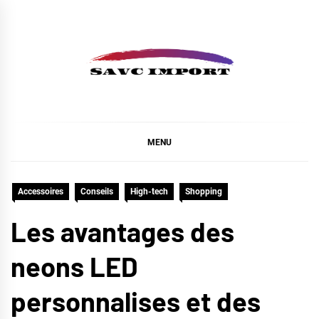
Skip
to
content
SAVC IMPORT
MENU
Accessoires
Conseils
High-tech
Shopping
Les avantages des
neons LED
personnalises et des