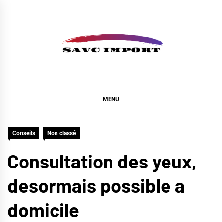
Skip
to
content
SAVC IMPORT
MENU
Conseils
Non classé
Consultation des yeux,
desormais possible a
domicile