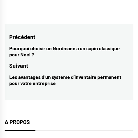
Navigation
Précèdent
de
Pourquoi choisir un Nordmann a un sapin classique
Previous
pour Noel ?
l’article
post:
Suivant
Les avantages d’un systeme d’inventaire permanent
Next
pour votre entreprise
post:
A PROPOS