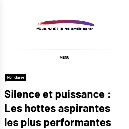
Skip
to
content
SAVC IMPORT
MENU
Non classé
Silence et puissance :
Les hottes aspirantes
les plus performantes