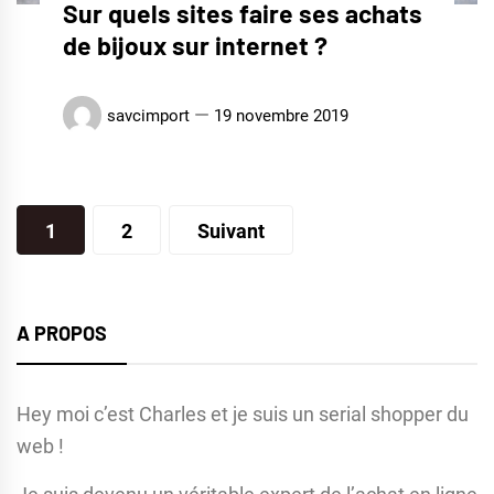
Sur quels sites faire ses achats
de bijoux sur internet ?
savcimport
19 novembre 2019
Pagination
1
2
Suivant
des
publications
A PROPOS
Hey moi c’est Charles et je suis un serial shopper du
web !