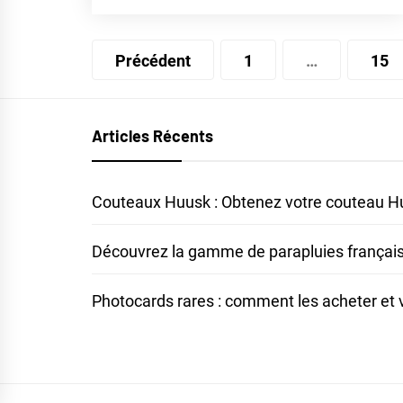
Pagination
Précédent
1
…
15
des
publications
Articles Récents
Couteaux Huusk : Obtenez votre couteau Huu
Découvrez la gamme de parapluies français 
Photocards rares : comment les acheter et vér