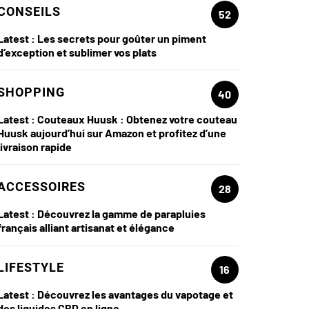
CONSEILS
52
Latest :
Les secrets pour goûter un piment
d’exception et sublimer vos plats
SHOPPING
40
Latest :
Couteaux Huusk : Obtenez votre couteau
Huusk aujourd’hui sur Amazon et profitez d’une
livraison rapide
ACCESSOIRES
28
Latest :
Découvrez la gamme de parapluies
français alliant artisanat et élégance
LIFESTYLE
16
Latest :
Découvrez les avantages du vapotage et
des liquides CBD en ligne