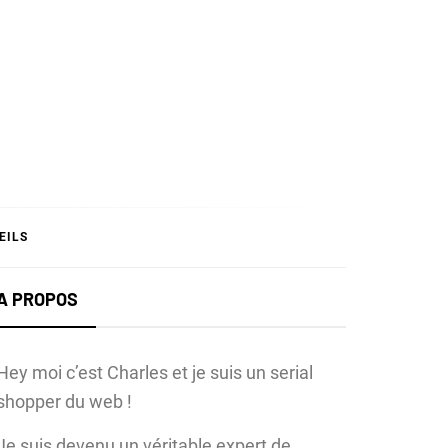
T
EILS
A PROPOS
Hey moi c’est Charles et je suis un serial
shopper du web !
Je suis devenu un véritable expert de