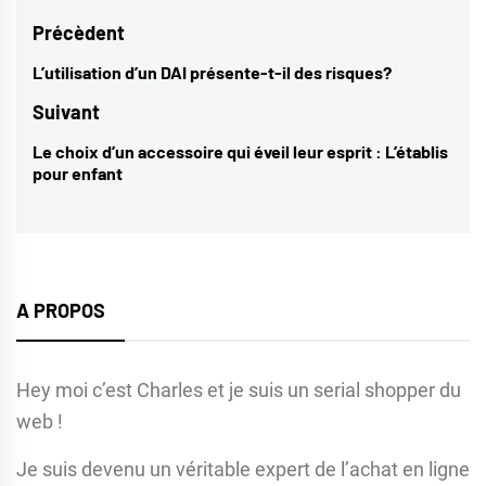
Navigation
Précèdent
de
L’utilisation d’un DAI présente-t-il des risques?
Previous
l’article
post:
Suivant
Le choix d’un accessoire qui éveil leur esprit : L’établis
Next
pour enfant
post:
A PROPOS
Hey moi c’est Charles et je suis un serial shopper du
web !
Je suis devenu un véritable expert de l’achat en ligne