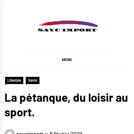
Skip
to
content
SAVC IMPORT
MENU
Lifestyle
Santé
La pétanque, du loisir au
sport.