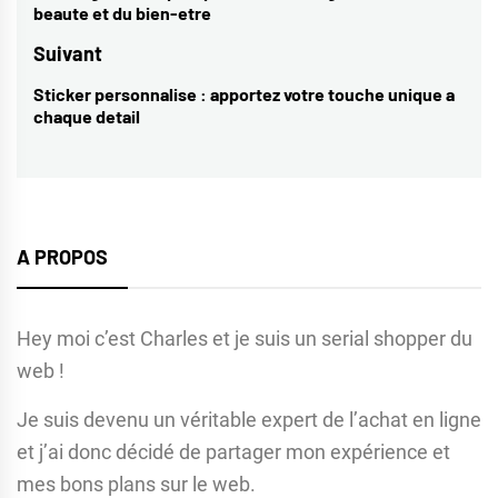
beaute et du bien-etre
l’article
post:
Suivant
Sticker personnalise : apportez votre touche unique a
Next
chaque detail
post:
A PROPOS
Hey moi c’est Charles et je suis un serial shopper du
web !
Je suis devenu un véritable expert de l’achat en ligne
et j’ai donc décidé de partager mon expérience et
mes bons plans sur le web.