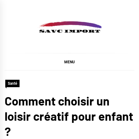
Skip
to
content
SAVC IMPORT
MENU
Santé
Comment choisir un
loisir créatif pour enfant
?