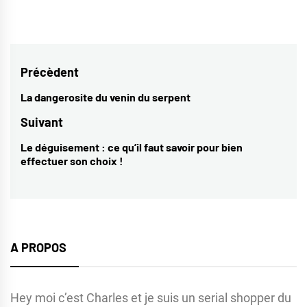
Navigation
Précèdent
de
La dangerosite du venin du serpent
Previous
l’article
post:
Suivant
Le déguisement : ce qu’il faut savoir pour bien
Next
effectuer son choix !
post:
A PROPOS
Hey moi c’est Charles et je suis un serial shopper du