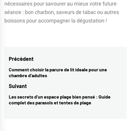
nécessaires pour savourer au mieux votre future
séance : bon charbon, saveurs de tabac ou autres
boissons pour accompagner la dégustation !
Navigation
Précèdent
de
Comment choisir la parure de lit ideale pour une
Previous
chambre d’adultes
l’article
post:
Suivant
Les secrets d’un espace plage bien pensé : Guide
Next
complet des parasols et tentes de plage
post: