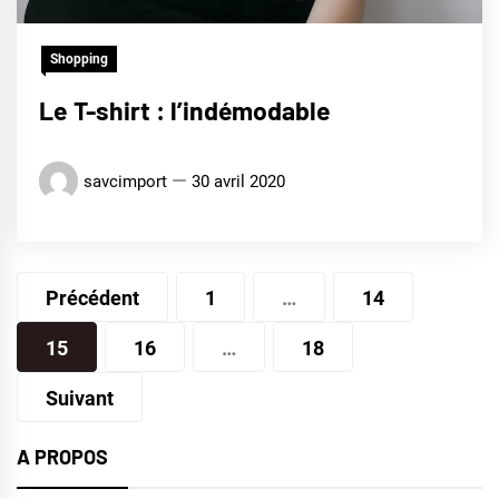
Shopping
Le T-shirt : l’indémodable
savcimport
30 avril 2020
Pagination
Précédent
1
…
14
des
15
16
…
18
publications
Suivant
A PROPOS