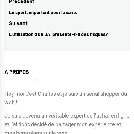
Navigation
Précèdent
de
Le sport, important pour la santé
Previous
l’article
post:
Suivant
L’utilisation d’un DAI présente-t-il des risques?
Next
post:
A PROPOS
Hey moi c’est Charles et je suis un serial shopper du
web !
Je suis devenu un véritable expert de l’achat en ligne
et j’ai donc décidé de partager mon expérience et
mes bons plans sur le web.