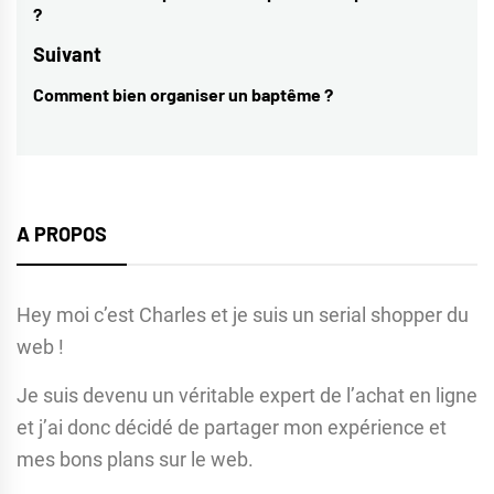
?
l’article
post:
Suivant
Comment bien organiser un baptême ?
Next
post:
A PROPOS
Hey moi c’est Charles et je suis un serial shopper du
web !
Je suis devenu un véritable expert de l’achat en ligne
et j’ai donc décidé de partager mon expérience et
mes bons plans sur le web.