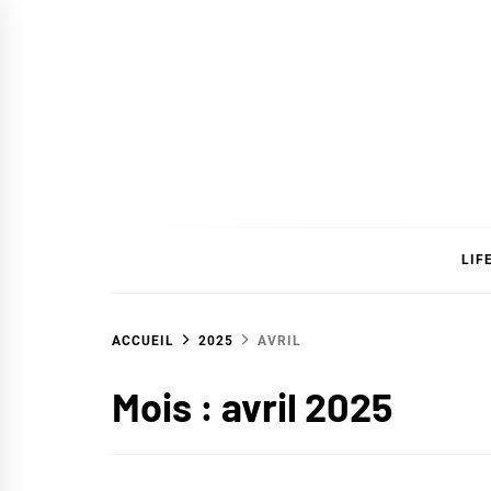
Skip
to
content
SAVC
LIF
ACCUEIL
2025
AVRIL
Mois :
avril 2025