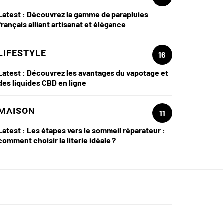
Latest :
Découvrez la gamme de parapluies
français alliant artisanat et élégance
LIFESTYLE
16
Latest :
Découvrez les avantages du vapotage et
des liquides CBD en ligne
MAISON
11
Latest :
Les étapes vers le sommeil réparateur :
comment choisir la literie idéale ?