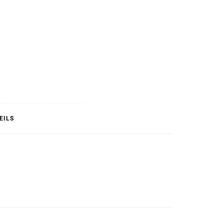
T
EILS