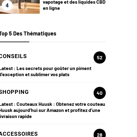
vapotage et des liquides CBD
4
en ligne
Top 5 Des Thématiques
CONSEILS
52
Latest :
Les secrets pour goûter un piment
d’exception et sublimer vos plats
SHOPPING
40
Latest :
Couteaux Huusk : Obtenez votre couteau
Huusk aujourd’hui sur Amazon et profitez d’une
livraison rapide
ACCESSOIRES
28