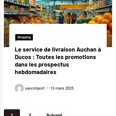
Shopping
Le service de livraison Auchan à
Ducos : Toutes les promotions
dans les prospectus
hebdomadaires
savcimport
13 mars 2025
Pagination
1
2
Suivant