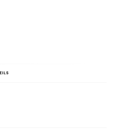
T
EILS