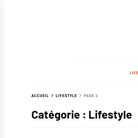
Skip
to
content
SAVC
LIF
ACCUEIL
LIFESTYLE
PAGE 2
Catégorie :
Lifestyle