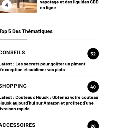
vapotage et des liquides CBD
4
en ligne
Top 5 Des Thématiques
CONSEILS
52
Latest :
Les secrets pour goûter un piment
d’exception et sublimer vos plats
SHOPPING
40
Latest :
Couteaux Huusk : Obtenez votre couteau
Huusk aujourd’hui sur Amazon et profitez d’une
livraison rapide
ACCESSOIRES
28