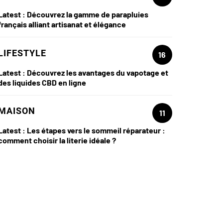
Latest :
Découvrez la gamme de parapluies
français alliant artisanat et élégance
LIFESTYLE
16
Latest :
Découvrez les avantages du vapotage et
des liquides CBD en ligne
MAISON
11
Latest :
Les étapes vers le sommeil réparateur :
comment choisir la literie idéale ?