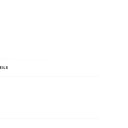
T
EILS