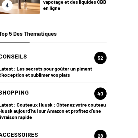
vapotage et des liquides CBD
4
en ligne
Top 5 Des Thématiques
CONSEILS
52
Latest :
Les secrets pour goûter un piment
d’exception et sublimer vos plats
SHOPPING
40
Latest :
Couteaux Huusk : Obtenez votre couteau
Huusk aujourd’hui sur Amazon et profitez d’une
livraison rapide
ACCESSOIRES
28