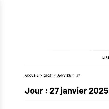
Skip
to
content
SAVC
LIF
ACCUEIL
2025
JANVIER
27
Jour :
27 janvier 2025