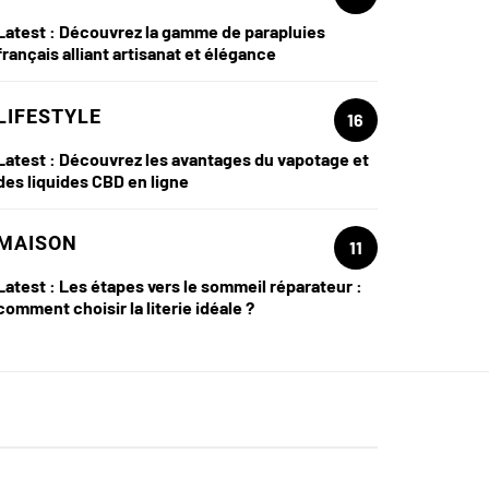
Latest :
Découvrez la gamme de parapluies
français alliant artisanat et élégance
LIFESTYLE
16
Latest :
Découvrez les avantages du vapotage et
des liquides CBD en ligne
MAISON
11
Latest :
Les étapes vers le sommeil réparateur :
comment choisir la literie idéale ?