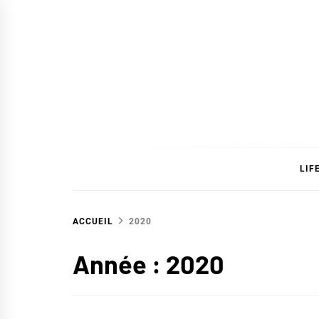
Skip
to
content
SAVC
LIF
ACCUEIL
2020
Année :
2020