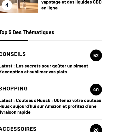
vapotage et des liquides CBD
4
en ligne
Top 5 Des Thématiques
CONSEILS
52
Latest :
Les secrets pour goûter un piment
d’exception et sublimer vos plats
SHOPPING
40
Latest :
Couteaux Huusk : Obtenez votre couteau
Huusk aujourd’hui sur Amazon et profitez d’une
livraison rapide
ACCESSOIRES
28