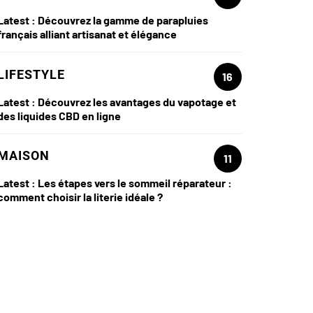
Latest :
Découvrez la gamme de parapluies
français alliant artisanat et élégance
LIFESTYLE
16
Latest :
Découvrez les avantages du vapotage et
des liquides CBD en ligne
MAISON
11
Latest :
Les étapes vers le sommeil réparateur :
comment choisir la literie idéale ?