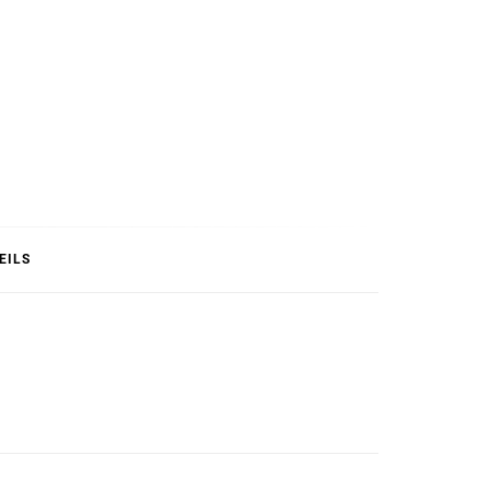
T
EILS